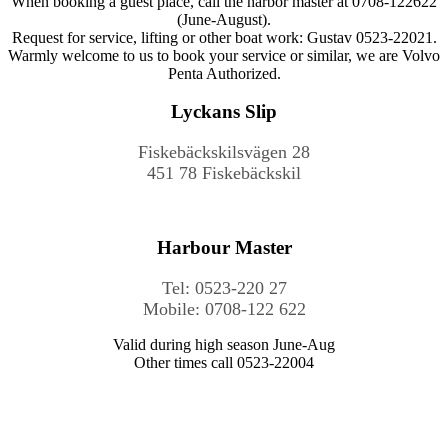
When booking a guest place, call the harbor master at 0708-122622
(June-August).
Request for service, lifting or other boat work: Gustav 0523-22021.
Warmly welcome to us to book your service or similar, we are Volvo
Penta Authorized.
Lyckans Slip
Fiskebäckskilsvägen 28
451 78 Fiskebäckskil
Harbour Master
Tel: 0523-220 27
Mobile: 0708-122 622
Valid during high season June-Aug
Other times call 0523-22004