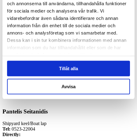
och annonserna till användarna, tillhandahålla funktioner
Emil Ström
för sociala medier och analysera vår trafik. Vi
vidarebefordrar även sådana identifierare och annan
VolvoPenta Mechanic/Boat electrician
information från din enhet till de sociala medier och
Tel:
0523-22004
annons- och analysföretag som vi samarbetar med.
Direct:
0523-22063
E-mail:
emil@lyckansslip.com
Dessa kan i sin tur kombinera informationen med annan
information som du har tillhandahållit eller som de har
samlat in när du har använt deras tjänster.
Lars Bagge
Tillåt alla
VolvoPenta mechanic
Tel:
0523-22004
Direct:
0523-22057
Avvisa
E-mail:
lars@lyckansslip.com
Pantelis Seitanidis
Shipyard keel/Boat lap
Tel:
0523-22004
Directly: