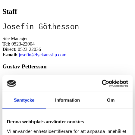
Staff
Josefin Göthesson
Site Manager
Tel:
0523-22004
Direct:
0523-22036
E-mail:
josefin@lyckansslip.com
Gustav Pettersson
Shipyard Manager
Direct:
0523-22021
e-mail:
gustav@lyckansslip.com
Samtycke
Information
Om
Conny Holmberg
Denna webbplats använder cookies
Vd
Mobile:
0709-634091
Vi använder enhetsidentifierare för att anpassa innehållet
e-mail:
conny@lyckansslip.com