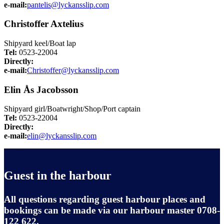
e-mail:
pantelis@lyckansslip.com
Christoffer Axtelius
Shipyard keel/Boat lap
Tel:
0523-22004
Directly:
e-mail:
Christoffer@lyckansslip.com
Elin Ås Jacobsson
Shipyard girl/Boatwright/Shop/Port captain
Tel:
0523-22004
Directly:
e-mail:
elin@lyckansslip.com
Guest in the harbour
All questions regarding guest harbour places and
bookings can be made via our harbour master 0708-
122 622.