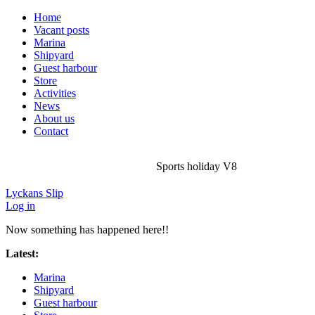
Home
Vacant posts
Marina
Shipyard
Guest harbour
Store
Activities
News
About us
Contact
Sports holiday V8
Lyckans Slip
Log in
Now something has happened here!!
Latest:
Sports holiday V8
Marina
Shipyard
Guest harbour