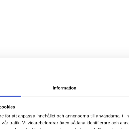
Information
okings can be made via our harbour master 0708-122 6
kil. Depth 2-6 metres.
cookies
e för att anpassa innehållet och annonserna till användarna, tillh
vår trafik. Vi vidarebefordrar även sådana identifierare och anna