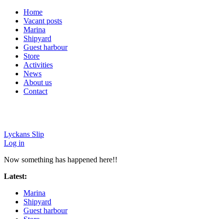
Home
Vacant posts
Marina
Shipyard
Guest harbour
Store
Activities
News
About us
Contact
Lyckans Slip
Log in
Now something has happened here!!
Latest:
Sports holiday V8
Marina
Shipyard
Guest harbour