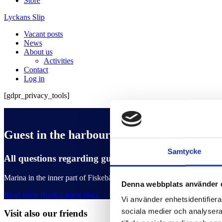
Store
Lyckans Slip
Vacant posts
News
About us
Activities
Contact
Log in
[gdpr_privacy_tools]
Guest in the harbour
Samtycke
All questions regarding guest harbour places and bo
Marina in the inner part of Fiskebäckskil, about 2 M southeast of Lyse
Denna webbplats använder 
Read more
Book a guest place
Vi använder enhetsidentifierar
sociala medier och analysera 
Visit also our friends