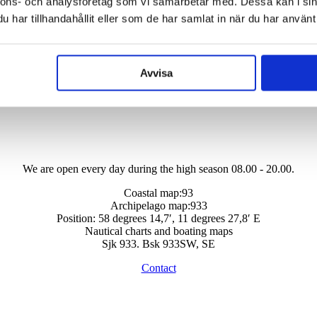
nnons- och analysföretag som vi samarbetar med. Dessa kan i sin
har tillhandahållit eller som de har samlat in när du har använt 
Avvisa
We are open every day during the high season 08.00 - 20.00.
Coastal map:93
Archipelago map:933
Position: 58 degrees 14,7′, 11 degrees 27,8′ E
Nautical charts and boating maps
Sjk 933. Bsk 933SW, SE
Contact