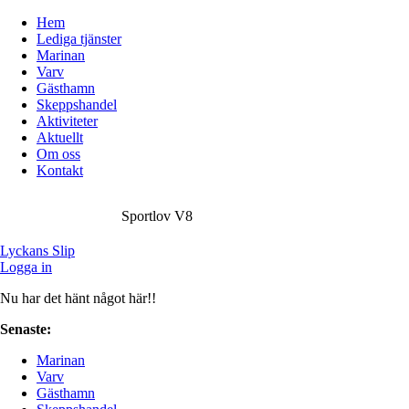
Hem
Lediga tjänster
Marinan
Varv
Gästhamn
Skeppshandel
Aktiviteter
Aktuellt
Om oss
Kontakt
Sportlov V8
Lyckans Slip
Logga in
Nu har det hänt något här!!
Senaste:
Sportlov V8
Marinan
Varv
Gästhamn