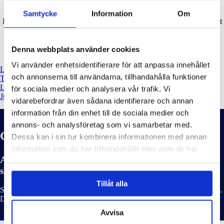
Finns även en poängpromenad ombord på skeppet.
Samtycke
Information
Om
I Skeppshandeln hittar ni piratflaggor, svärd, döskallar & annat läskigt
som hör pirater & halloween till!
Denna webbplats använder cookies
Aj Aj Kapten!
Vi använder enhetsidentifierare för att anpassa innehållet
Läs tidigare
och annonserna till användarna, tillhandahålla funktioner
Tjejkväll!
Läs nästa
för sociala medier och analysera vår trafik. Vi
Julmarknad på Lyckans Slip
vidarebefordrar även sådana identifierare och annan
information från din enhet till de sociala medier och
annons- och analysföretag som vi samarbetar med.
Gäst i hamnen
Dessa kan i sin tur kombinera informationen med annan
information som du har tillhandahållit eller som de har
Alla frågor rörande gästhamnsplatser och bokning
samlat in när du har använt deras tjänster.
sker via vår hamnkapten 0708-122 622.
Tillåt alla
Småbåtshamn i inre delen av Fiskebäckskil, ca 2 M sydost om Lysekil.
Djup 2-6 meter.
Avvisa
Läs mer
Boka gästplats