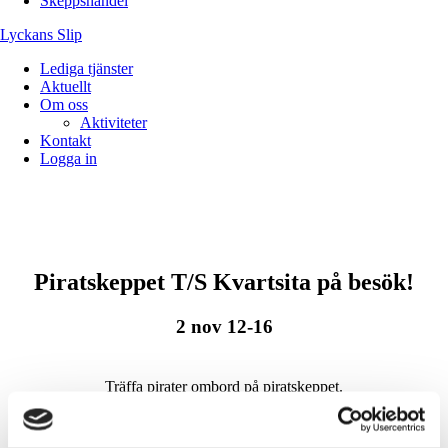
Skeppshandel
Lyckans Slip
Lediga tjänster
Aktuellt
Om oss
Aktiviteter
Kontakt
Logga in
22 oktober, 2018.
Piratskepp på besök!
Piratskeppet T/S Kvartsita på besök!
2 nov 12-16
Träffa pirater ombord på piratskeppet.
Gå på skattjakt tillsammans med pirater och leta efter gömda
guldpengar.