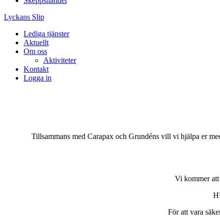
Skeppshandel
Lyckans Slip
Lediga tjänster
Aktuellt
Om oss
Aktiviteter
Kontakt
Logga in
29 augusti, 2019.
Hummer kick-off 14/15 sep
Tillsammans med Carapax och Grundéns vill vi hjälpa er med
Vi kommer att 
H
För att vara säke