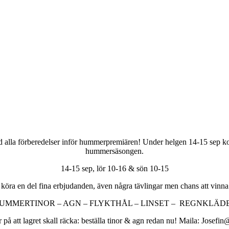
 alla förberedelser inför hummerpremiären! Under helgen 14-15 sep k
hummersäsongen.
14-15 sep, lör 10-16 & sön 10-15
köra en del fina erbjudanden, även några tävlingar men chans att vinna 
UMMERTINOR – AGN – FLYKTHÅL – LINSET – REGNKLÄD
r på att lagret skall räcka: beställa tinor & agn redan nu! Maila: Josef