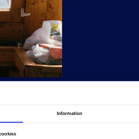
ker via vår hamnkapten 0708-122 622.
Information
. Djup 2-6 meter.
cookies