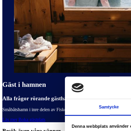
Gäst i hamnen
Alla frågor rörande gästhamnsplatser och bokning s
Samtycke
Småbåtshamn i inre delen av Fiskebäckskil, ca 2 M sydost om Lysekil
Läs mer
Boka gästplats
Denna webbplats använder 
Besök även våra vänner