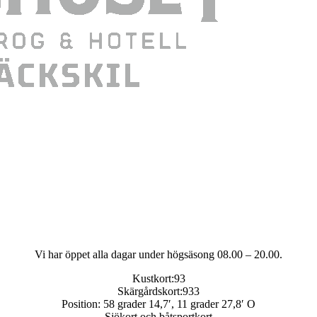
Vi har öppet alla dagar under högsäsong 08.00 – 20.00.
Kustkort:93
Skärgårdskort:933
Position: 58 grader 14,7′, 11 grader 27,8′ O
Sjökort och båtsportkort