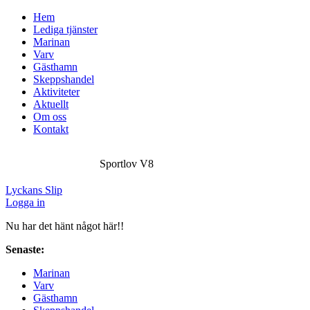
Hem
Lediga tjänster
Marinan
Varv
Gästhamn
Skeppshandel
Aktiviteter
Aktuellt
Om oss
Kontakt
Sportlov V8
Lyckans Slip
Logga in
Nu har det hänt något här!!
Senaste:
Sportlov V8
Marinan
Varv
Gästhamn