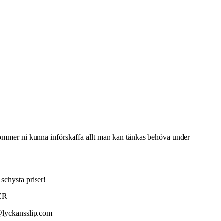
ommer ni kunna införskaffa allt man kan tänkas behöva under
schysta priser!
ER
in@lyckansslip.com