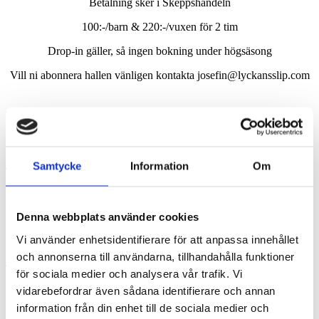
Betalning sker i Skeppshandeln
100:-/barn & 220:-/vuxen för 2 tim
Drop-in gäller, så ingen bokning under högsäsong
Vill ni abonnera hallen vänligen kontakta josefin@lyckansslip.com
16 april, 2025
Öppettider i Påsk
Samtycke
Information
Om
Denna webbplats använder cookies
28 mars, 2025
Vi använder enhetsidentifierare för att anpassa innehållet
Lyckans Aktivitetshall
och annonserna till användarna, tillhandahålla funktioner
för sociala medier och analysera vår trafik. Vi
Nyhet som öppnar nu!
vidarebefordrar även sådana identifierare och annan
information från din enhet till de sociala medier och