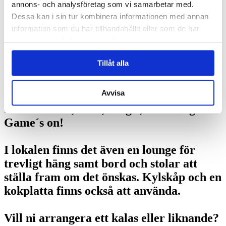
annons- och analysföretag som vi samarbetar med.
Är ni Kollegor, familj eller ett
Dessa kan i sin tur kombinera informationen med annan
kompisgäng som vill göra en kul aktivitet
information som du har tillhandahållit eller som de har
tillsammans skall ni boka detta hos oss!
samlat in när du har använt deras tjänster.
Tillåt alla
Perfekt för en afterwork, konferens eller
för att samla kompisarna.
Avvisa
Det finns flera olika typer av aktiviteter:
Shuffleboard, Dart, Pingis, Bean Bag….
Game´s on!
I lokalen finns det även en lounge för
trevligt häng samt bord och stolar att
ställa fram om det önskas. Kylskåp och en
kokplatta finns också att använda.
Vill ni arrangera ett kalas eller liknande?