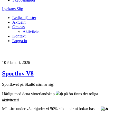
Skeppshandel
Lyckans Slip
Lediga tjänster
Aktuellt
Om oss
Aktiviteter
Kontakt
Logga in
Author Archives: Josefin Göthesson
10 februari, 2026
Sportlov V8
Sportlovet på Skaftö närmar sig!
Härligt med detta vinterlandskap
på ön finns det roliga
aktiviteter!
Mån-fre under v8 erbjuder vi 50% rabatt när ni bokar bastun