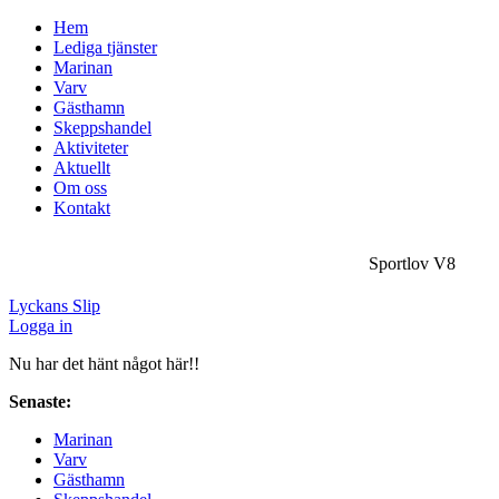
Hem
Lediga tjänster
Marinan
Varv
Gästhamn
Skeppshandel
Aktiviteter
Aktuellt
Om oss
Kontakt
Sportlov V8
Lyckans Slip
Logga in
Nu har det hänt något här!!
Senaste:
Sportlov V8
Marinan
Varv
Gästhamn