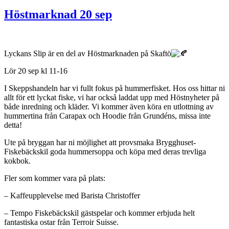
Höstmarknad 20 sep
Lyckans Slip är en del av Höstmarknaden på Skaftö
Lör 20 sep kl 11-16
I Skeppshandeln har vi fullt fokus på hummerfisket. Hos oss hittar ni
allt för ett lyckat fiske, vi har också laddat upp med Höstnyheter på
både inredning och kläder. Vi kommer även köra en utlottning av
hummertina från Carapax och Hoodie från Grundéns, missa inte
detta!
Ute på bryggan har ni möjlighet att provsmaka Brygghuset-
Fiskebäckskil goda hummersoppa och köpa med deras trevliga
kokbok.
Fler som kommer vara på plats:
– Kaffeupplevelse med Barista Christoffer
– Tempo Fiskebäckskil gästspelar och kommer erbjuda helt
fantastiska ostar från Terroir Suisse.